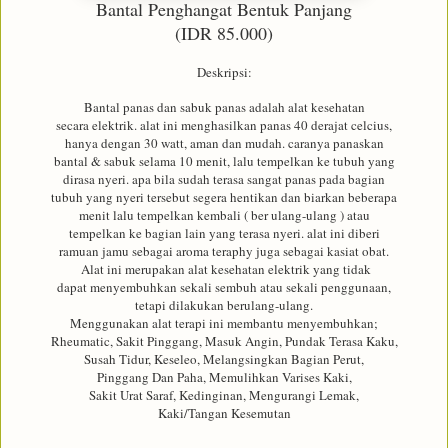
Bantal Penghangat Bentuk Panjang
(IDR 85.000)
Deskripsi:
Bantal panas dan sabuk panas adalah alat kesehatan
secara elektrik. alat ini menghasilkan panas 40 derajat celcius,
hanya dengan 30 watt, aman dan mudah. caranya panaskan
bantal & sabuk selama 10 menit, lalu tempelkan ke tubuh yang
dirasa nyeri. apa bila sudah terasa sangat panas pada bagian
tubuh yang nyeri tersebut segera hentikan dan biarkan beberapa
menit lalu tempelkan kembali ( ber ulang-ulang ) atau
tempelkan ke bagian lain yang terasa nyeri. alat ini diberi
ramuan jamu sebagai aroma teraphy juga sebagai kasiat obat.
Alat ini merupakan alat kesehatan elektrik yang tidak
dapat menyembuhkan sekali sembuh atau sekali penggunaan,
tetapi dilakukan berulang-ulang.
Menggunakan alat terapi ini membantu menyembuhkan;
Rheumatic, Sakit Pinggang, Masuk Angin, Pundak Terasa Kaku,
Susah Tidur, Keseleo, Melangsingkan Bagian Perut,
Pinggang Dan Paha, Memulihkan Varises Kaki,
Sakit Urat Saraf, Kedinginan, Mengurangi Lemak,
Kaki/Tangan Kesemutan