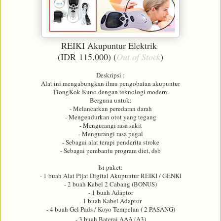
REIKI Akupuntur Elektrik
(IDR
115
.000)
(
Out of Stock
)
Deskripsi :
Alat ini mengabungkan ilmu pengobatan akupuntur
TiongKok Kuno dengan teknologi modern.
Berguna untuk:
- Melancarkan peredaran darah
- Mengendurkan otot yang tegang
- Mengurangi rasa sakit
- Mengurangi rasa pegal
- Sebagai alat terapi penderita stroke
- Sebagai pembantu program diet, dsb
Isi paket:
- 1 buah Alat Pijat Digital Akupuntur REIKI / GENKI
- 2 buah Kabel 2 Cabang (BONUS)
- 1 buah Adaptor
- 1 buah Kabel Adaptor
- 4 buah Gel Pads / Koyo Tempelan ( 2 PASANG)
- 3 buah Baterai AAA (A3)