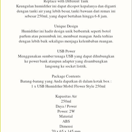
Replace with Different Tank
Keungulan humidifier ini dapat dicopot kepalanya dan diganti
dengan tanki air yang lebih besar, tanki bawaan dari remax ini
sebesar 250ml, yang dapat bertahan hingga 6-8 jam.
Unique Design
Humidifier ini hadir design unik berbentuk seperti botol
parfum atau penumbuk ini, membuat ruangan Anda terhias
dengan lebih baik sekaligus menjaga kelembaban ruangan.
USB Power
Menggunakan sumber tenaga USB yang dapat dihubungkan
ke power bank ataupun adapter yang disambungkan
langsung ke socket listrik.
Package Contents
Barang-barang yang Anda dapatkan di dalam kotak box :
1 x USB Humidifier Mobil Flower Style 250ml
Kapasitas Air
250ml
Daya / Power
Power: 2W
Material
ABS
Dimensi
70 x 65 x 145 mm